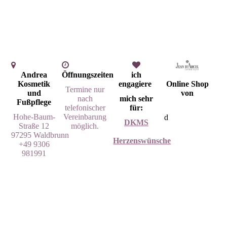
Andrea
Öffnungszeiten
ich
Kosmetik
engagiere
Online Shop
Termine nur
und
von
nach
mich sehr
Fußpflege
telefonischer
für:
Hohe-Baum-
Vereinbarung
d
DKMS
Straße 12
möglich.
97295 Waldbrunn
Herzenswünsche
+49 9306
981991